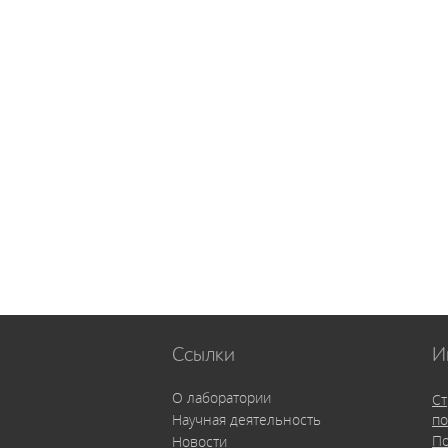
Ссылки
И
О лаборатории
Ст
Научная деятельность
по
По
Новости