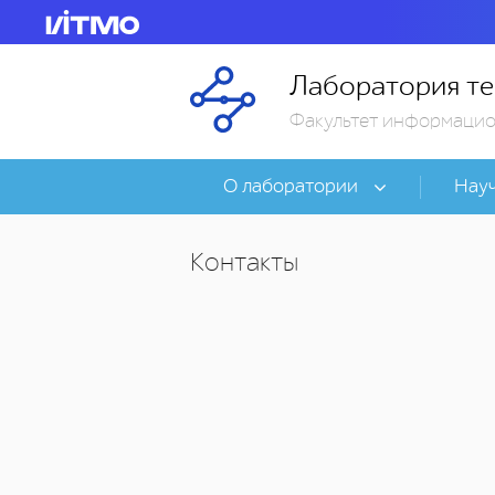
Лаборатория те
Факультет информацио
О лаборатории
Науч
Контакты