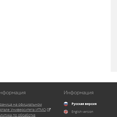
нформация
Информация
Русская версия
раница на официальном
ртале Университета ИТМО
English version
литика по обработке